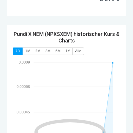
Pundi X NEM (NPXSXEM) historischer Kurs &
Charts
7D
1M
2M
3M
6M
1Y
Alle
0.0009
0.00068
0.00045