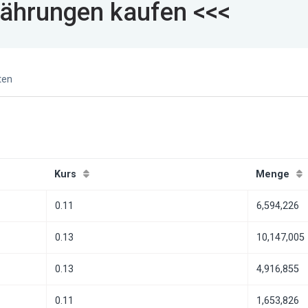
ährungen kaufen <<<
ten
Kurs
Menge
0.11
6,594,226
0.13
10,147,005
0.13
4,916,855
0.11
1,653,826