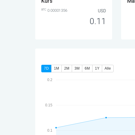
Kurs
Mar
BTC
0.00001356
USD
0.11
7D
1M
2M
3M
6M
1Y
Alle
0.2
0.15
0.1