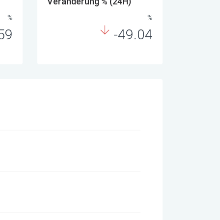
Veränderung % (24H)
%
%
59
-49.04